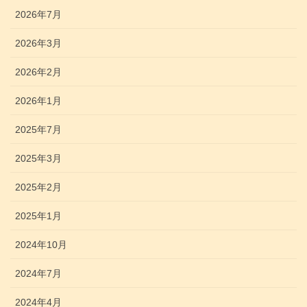
2026年7月
2026年3月
2026年2月
2026年1月
2025年7月
2025年3月
2025年2月
2025年1月
2024年10月
2024年7月
2024年4月