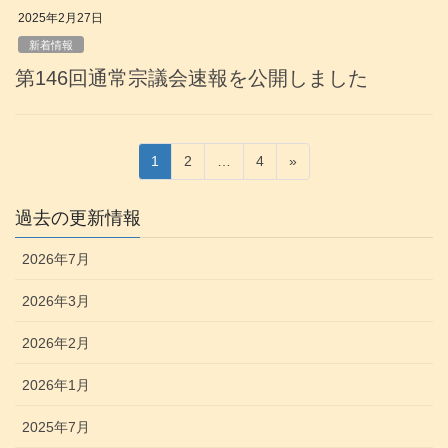
2025年2月27日
新着情報
第146回通常宗議会速報を公開しました
投
固
固
固
1
2
…
4
»
稿
定
定
定
ペ
ペ
ペ
の
過去の更新情報
ー
ー
ー
ペ
ジ
ジ
ジ
2026年7月
ー
ジ
2026年3月
送
2026年2月
り
2026年1月
2025年7月